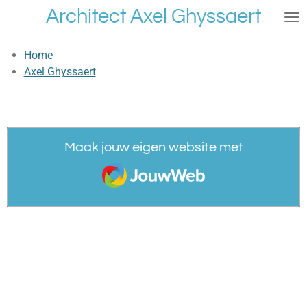
Architect Axel Ghyssaert
Ga
direct
naar
Home
de
Axel Ghyssaert
hoofdinhoud
Maak jouw eigen website met
JouwWeb